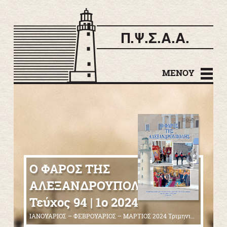
Π.Ψ.Σ.Α.Α.
Μετάβαση σε
περιεχόμενο
ΜΕΝΟΎ
Ο ΦΑΡΟΣ ΤΗΣ
ΑΛΕΞΑΝΔΡΟΥΠΟΛΗΣ |
Τεύχος 94 | 1ο 2024
ΙΑΝΟΥΑΡΙΟΣ – ΦΕΒΡΟΥΑΡΙΟΣ – ΜΑΡΤΙΟΣ 2024 Τριμηνιαίο περιοδικό Πολιτιστικού και Ψυχαγωγικού Συλλόγου Αλεξανδρουπολιτών Αττικής