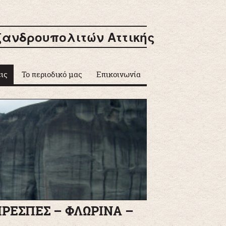
ξανδρουπολιτών Αττικής
ις
Το περιοδικό μας
Επικοινωνία
υ
ς
ες
ΠΡΕΣΠΕΣ – ΦΛΩΡΙΝΑ –